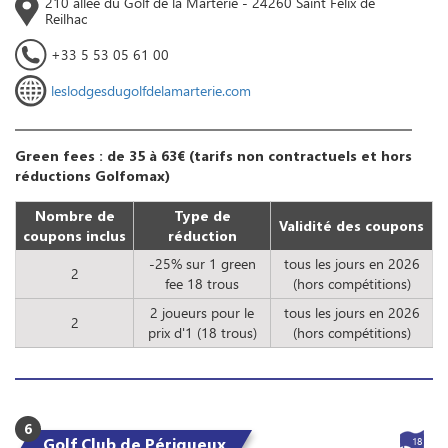
210 allée du Golf de la Marterie - 24260 Saint Félix de
Reilhac
+33 5 53 05 61 00
leslodgesdugolfdelamarterie.com
Green fees : de 35 à 63€ (tarifs non contractuels et hors
réductions Golfomax)
Nombre de
Type de
Validité des coupons
coupons inclus
réduction
-25% sur 1 green
tous les jours en 2026
2
fee 18 trous
(hors compétitions)
2 joueurs pour le
tous les jours en 2026
2
prix d'1 (18 trous)
(hors compétitions)
6
Golf Club de Périgueux
18