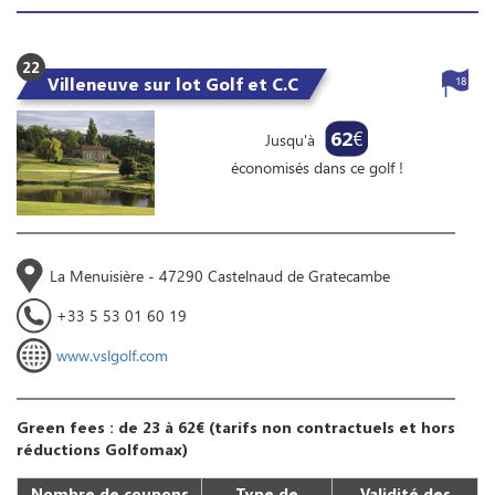
22
Villeneuve sur lot Golf et C.C
18
62
€
Jusqu'à
économisés dans ce golf !
La Menuisière - 47290 Castelnaud de Gratecambe
+33 5 53 01 60 19
www.vslgolf.com
Green fees : de 23 à 62€ (tarifs non contractuels et hors
réductions Golfomax)
Nombre de coupons
Type de
Validité des