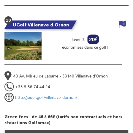
10
UGolf Villenave d'Ornon
18
20
€
Jusqu'à
économisés dans ce golf !
43 Av. Mirieu de Labarre - 33140 Villenave d'Ornon
+33 5 56 74 44 24
http://jouer.golf/villenave-dornon/
Green fees : de 46 à 66€ (tarifs non contractuels et hors
réductions Golfomax)