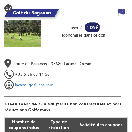
18
Golf du Baganais
9
105
€
Jusqu'à
économisés dans ce golf !
Route du Baganais - 33680 Lacanau Océan
+33 5 56 03 14 56
lacanaugolf.ucpa.com
Green fees : de 27 à 42€ (tarifs non contractuels et hors
réductions Golfomax)
Nombre de
Type de
Validité des coupons
coupons inclus
réduction