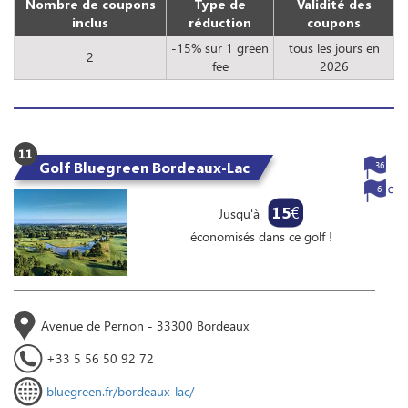
Nombre de coupons
Type de
Validité des
inclus
réduction
coupons
-15% sur 1 green
tous les jours en
2
fee
2026
11
Golf Bluegreen Bordeaux-Lac
36
6
15
€
Jusqu'à
économisés dans ce golf !
Avenue de Pernon - 33300 Bordeaux
+33 5 56 50 92 72
bluegreen.fr/bordeaux-lac/