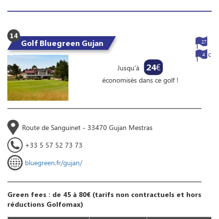
14
Golf Bluegreen Gujan
27
4
24
€
Jusqu'à
économisés dans ce golf !
Route de Sanguinet - 33470 Gujan Mestras
+33 5 57 52 73 73
bluegreen.fr/gujan/
Green fees : de 45 à 80€ (tarifs non contractuels et hors
réductions Golfomax)