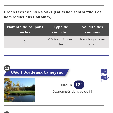
Green fees : de 38,6 à 50,7€ (tarifs non contractuels et
hors réductions Golfomax)
Nombre de coupons
Type de
Validité des
inclus
réduction
coupons
-15% sur 1 green
tous les jours en
2
fee
2026
12
UGolf Bordeaux Cameyrac
18
9
18
€
Jusqu'à
économisés dans ce golf !