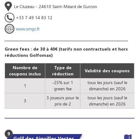
Le Cluzeau - 24610 Saint-Méard de Gurcon
+33 7 49 14 83 12
www.smgc.fr
Green fees : de 30 à 40€ (tarifs non contractuels et hors
réductions Golfomax)
Nombre de
Type de
Validité des coupons
coupons inclus
réduction
-25% sur 1
tous les jours (sauf le
1
green fee
dimanche) en 2026
3 joueurs pour le
tous les jours (sauf le
3
prix de 2
dimanche) en 2026
9
Golf des Aiguilles Vertes
9