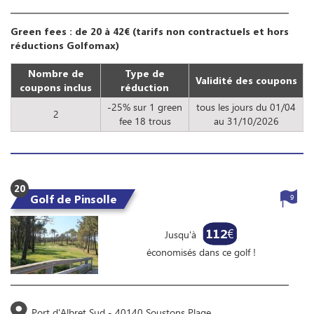
Green fees : de 20 à 42€ (tarifs non contractuels et hors
réductions Golfomax)
Nombre de
Type de
Validité des coupons
coupons inclus
réduction
-25% sur 1 green
tous les jours du 01/04
2
fee 18 trous
au 31/10/2026
20
Golf de Pinsolle
9
112
€
Jusqu'à
économisés dans ce golf !
Port d'Albret Sud - 40140 Soustons Plage