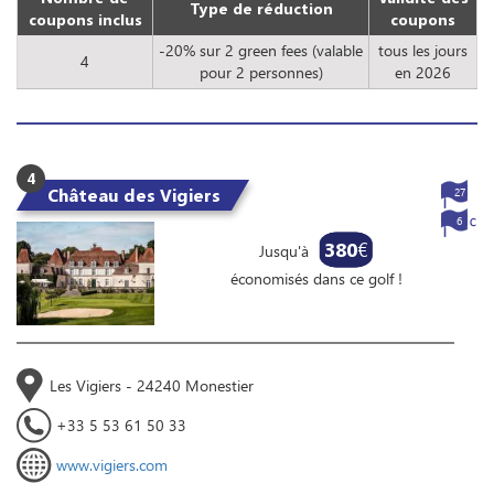
Type de réduction
coupons inclus
coupons
-20% sur 2 green fees (valable
tous les jours
4
pour 2 personnes)
en 2026
4
Château des Vigiers
27
6
380
€
Jusqu'à
économisés dans ce golf !
Les Vigiers - 24240 Monestier
+33 5 53 61 50 33
www.vigiers.com