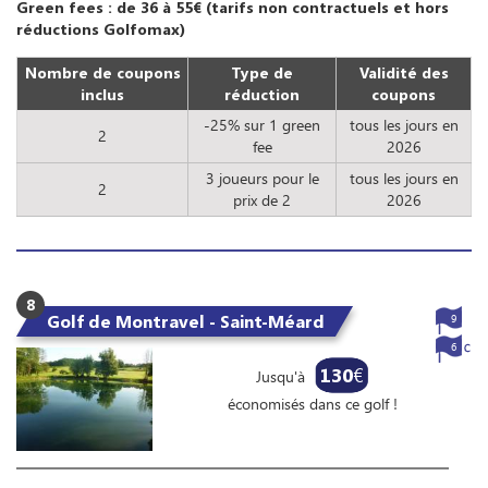
Green fees : de 36 à 55€ (tarifs non contractuels et hors
réductions Golfomax)
Nombre de coupons
Type de
Validité des
inclus
réduction
coupons
-25% sur 1 green
tous les jours en
2
fee
2026
3 joueurs pour le
tous les jours en
2
prix de 2
2026
8
Golf de Montravel - Saint-Méard
9
6
130
€
Jusqu'à
économisés dans ce golf !