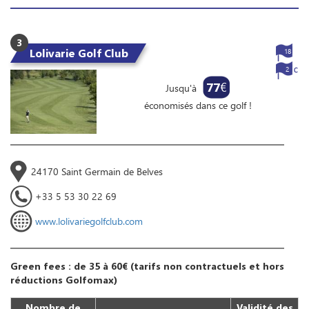
3
Lolivarie Golf Club
18
2
77
€
Jusqu'à
économisés dans ce golf !
24170 Saint Germain de Belves
+33 5 53 30 22 69
www.lolivariegolfclub.com
Green fees : de 35 à 60€ (tarifs non contractuels et hors
réductions Golfomax)
Nombre de
Validité des