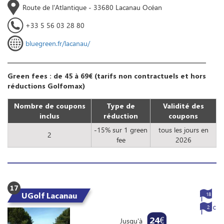
Route de l'Atlantique - 33680 Lacanau Océan
+33 5 56 03 28 80
bluegreen.fr/lacanau/
Green fees : de 45 à 69€ (tarifs non contractuels et hors
réductions Golfomax)
Nombre de coupons
Type de
Validité des
inclus
réduction
coupons
-15% sur 1 green
tous les jours en
2
fee
2026
17
UGolf Lacanau
18
2
24
€
Jusqu'à