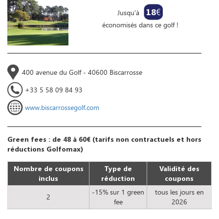
18
€
Jusqu'à
économisés dans ce golf !
400 avenue du Golf - 40600 Biscarrosse
+33 5 58 09 84 93
www.biscarrossegolf.com
Green fees : de 48 à 60€ (tarifs non contractuels et hors
réductions Golfomax)
Nombre de coupons
Type de
Validité des
inclus
réduction
coupons
-15% sur 1 green
tous les jours en
2
fee
2026