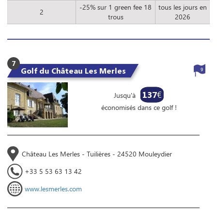
-25% sur 1 green fee 18
tous les jours en
2
trous
2026
7
Golf du Château Les Merles
9
137
€
Jusqu'à
économisés dans ce golf !
Château Les Merles - Tuilières - 24520 Mouleydier
+33 5 53 63 13 42
www.lesmerles.com