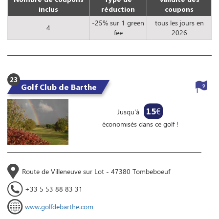
inclus
réduction
coupons
-25% sur 1 green
tous les jours en
4
fee
2026
23
Golf Club de Barthe
9
15
€
Jusqu'à
économisés dans ce golf !
Route de Villeneuve sur Lot - 47380 Tombeboeuf
+33 5 53 88 83 31
www.golfdebarthe.com