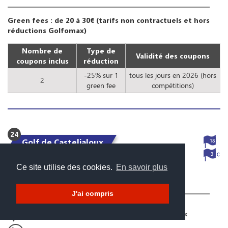
Green fees : de 20 à 30€ (tarifs non contractuels et hors
réductions Golfomax)
Nombre de
Type de
Validité des coupons
coupons inclus
réduction
-25% sur 1
tous les jours en 2026 (hors
2
green fee
compétitions)
24
Golf de Casteljaloux
18
3
256
€
Jusqu'à
Ce site utilise des cookies.
En savoir plus
économisés dans ce golf !
J'ai compris
435, Route de Mont de Marsan - 47700 Casteljaloux