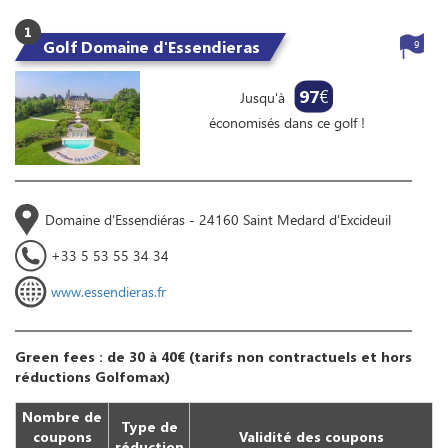
1
Golf Domaine d'Essendieras
9
97
€
Jusqu'à
économisés dans ce golf !
Domaine d'Essendiéras - 24160 Saint Medard d'Excideuil
+33 5 53 55 34 34
www.essendieras.fr
Green fees : de 30 à 40€ (tarifs non contractuels et hors
réductions Golfomax)
Nombre de
Type de
coupons
Validité des coupons
réduction