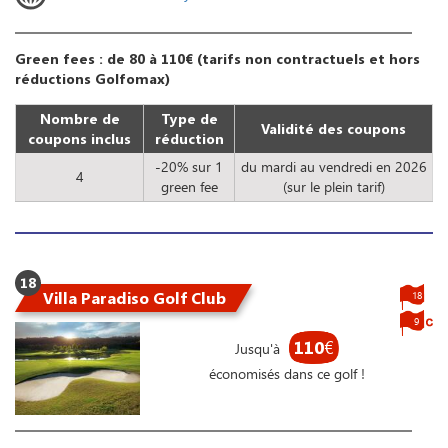
Green fees : de 80 à 110€ (tarifs non contractuels et hors
réductions Golfomax)
Nombre de
Type de
Validité des coupons
coupons inclus
réduction
-20% sur 1
du mardi au vendredi en 2026
4
green fee
(sur le plein tarif)
18
Villa Paradiso Golf Club
18
9
110
€
Jusqu'à
économisés dans ce golf !