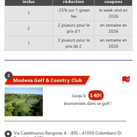
inclus
réduction
coupons
-25% sur 1 green
le week-end en
1
fee
2026
2 joueurs pour le
en semaine en
2
prix d'1
2026
3 joueurs pour le
en semaine en
1
prix de 2
2026
2
Modena Golf & Country Club
18
140
€
Jusqu'à
économisés dans ce golf !
Via Castelnuovo Rangone, 4 - (ER) - 41050 Colombaro Di