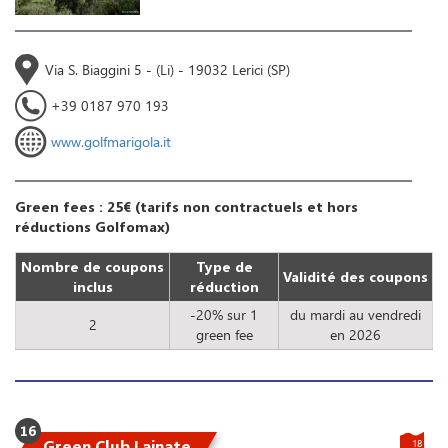
Via S. Biaggini 5 - (Li) - 19032 Lerici (SP)
+39 0187 970 193
www.golfmarigola.it
Green fees : 25€ (tarifs non contractuels et hors
réductions Golfomax)
Nombre de coupons
Type de
Validité des coupons
inclus
réduction
-20% sur 1
du mardi au vendredi
2
green fee
en 2026
16
Green Club Lainate
18