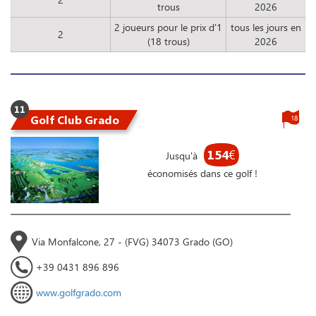
trous
2026
2 joueurs pour le prix d'1
tous les jours en
2
(18 trous)
2026
11
Golf Club Grado
18
154
€
Jusqu'à
économisés dans ce golf !
Via Monfalcone, 27 - (FVG) 34073 Grado (GO)
+39 0431 896 896
www.golfgrado.com