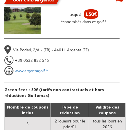
150
€
Jusqu'à
économisés dans ce golf !
Via Poderi, 2/A - (ER) - 44011 Argenta (FE)
+39 0532 852 545
www.argentagolf.it
Green fees : 50€ (tarifs non contractuels et hors
réductions Golfomax)
Nombre de coupons
Type de
Validité des
inclus
réduction
coupons
2 joueurs pour le
tous les jours en
3
prix d'1
2026