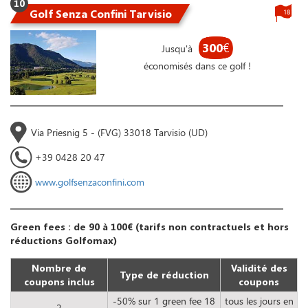
10
Golf Senza Confini Tarvisio
18
300
€
Jusqu'à
économisés dans ce golf !
Via Priesnig 5 - (FVG) 33018 Tarvisio (UD)
+39 0428 20 47
www.golfsenzaconfini.com
Green fees : de 90 à 100€ (tarifs non contractuels et hors
réductions Golfomax)
Nombre de
Validité des
Type de réduction
coupons inclus
coupons
-50% sur 1 green fee 18
tous les jours en
2