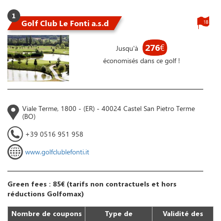
1
Golf Club Le Fonti a.s.d
18
276
€
Jusqu'à
économisés dans ce golf !
Viale Terme, 1800 - (ER) - 40024 Castel San Pietro Terme
(BO)
+39 0516 951 958
www.golfclublefonti.it
Green fees : 85€ (tarifs non contractuels et hors
réductions Golfomax)
Nombre de coupons
Type de
Validité des