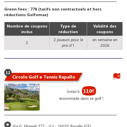
Green fees : 77€ (tarifs non contractuels et hors
réductions Golfomax)
Nombre de coupons
Type de
Validité des
inclus
réduction
coupons
2 joueurs pour le
en semaine en
2
prix d'1
2026
12
Circolo Golf e Tennis Rapallo
18
110
€
Jusqu'à
économisés dans ce golf !
Via G. Mameli 377 - (Li) - 16035 Rapallo (GE)