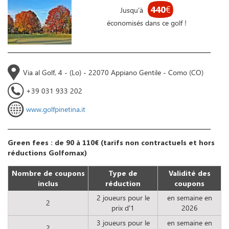
440
€
Jusqu'à
économisés dans ce golf !
Via al Golf, 4 - (Lo) - 22070 Appiano Gentile - Como (CO)
+39 031 933 202
www.golfpinetina.it
Green fees : de 90 à 110€ (tarifs non contractuels et hors
réductions Golfomax)
Nombre de coupons
Type de
Validité des
inclus
réduction
coupons
2 joueurs pour le
en semaine en
2
prix d'1
2026
3 joueurs pour le
en semaine en
2