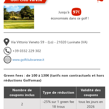
97
€
Jusqu'à
économisés dans ce golf !
Via Vittorio Veneto 59 - (Lo) - 21020 Luvinate (VA)
+39 0332 229 302
www.golfclubvarese.it
Green fees : de 100 à 130€ (tarifs non contractuels et hors
réductions Golfomax)
Nombre de
Validité des
Type de réduction
coupons inclus
coupons
-25% sur 1 green fee
tous les jours en
2
18 trous
2026