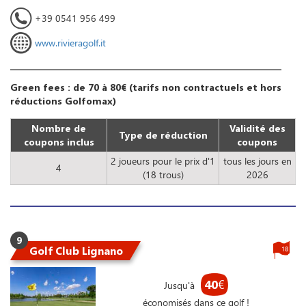
+39 0541 956 499
www.rivieragolf.it
Green fees : de 70 à 80€ (tarifs non contractuels et hors
réductions Golfomax)
Nombre de
Validité des
Type de réduction
coupons inclus
coupons
2 joueurs pour le prix d'1
tous les jours en
4
(18 trous)
2026
9
Golf Club Lignano
18
40
€
Jusqu'à
économisés dans ce golf !