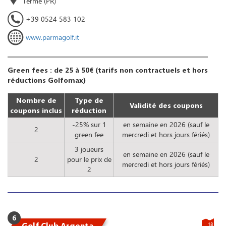
Terme (PR)
+39 0524 583 102
www.parmagolf.it
Green fees : de 25 à 50€ (tarifs non contractuels et hors
réductions Golfomax)
Nombre de
Type de
Validité des coupons
coupons inclus
réduction
-25% sur 1
en semaine en 2026 (sauf le
2
green fee
mercredi et hors jours fériés)
3 joueurs
en semaine en 2026 (sauf le
2
pour le prix de
mercredi et hors jours fériés)
2
6
Golf Club Argenta
18