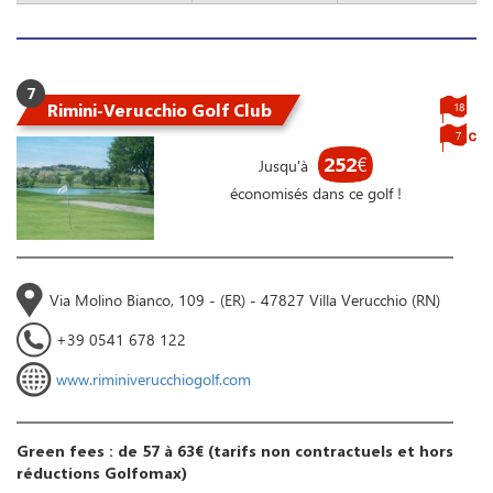
7
Rimini-Verucchio Golf Club
18
7
252
€
Jusqu'à
économisés dans ce golf !
Via Molino Bianco, 109 - (ER) - 47827 Villa Verucchio (RN)
+39 0541 678 122
www.riminiverucchiogolf.com
Green fees : de 57 à 63€ (tarifs non contractuels et hors
réductions Golfomax)