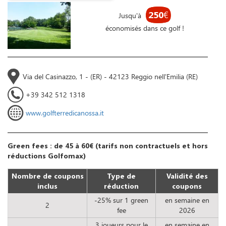
250
€
Jusqu'à
économisés dans ce golf !
Via del Casinazzo, 1 - (ER) - 42123 Reggio nell'Emilia (RE)
+39 342 512 1318
www.golfterredicanossa.it
Green fees : de 45 à 60€ (tarifs non contractuels et hors
réductions Golfomax)
Nombre de coupons
Type de
Validité des
inclus
réduction
coupons
-25% sur 1 green
en semaine en
2
fee
2026
3 joueurs pour le
en semaine en