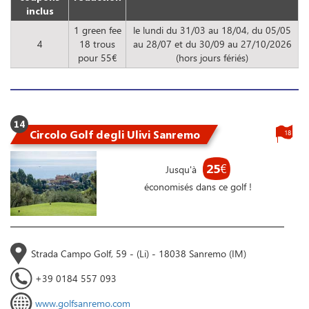
inclus
1 green fee
le lundi du 31/03 au 18/04, du 05/05
4
18 trous
au 28/07 et du 30/09 au 27/10/2026
pour 55€
(hors jours fériés)
14
Circolo Golf degli Ulivi Sanremo
18
25
€
Jusqu'à
économisés dans ce golf !
Strada Campo Golf, 59 - (Li) - 18038 Sanremo (IM)
+39 0184 557 093
www.golfsanremo.com