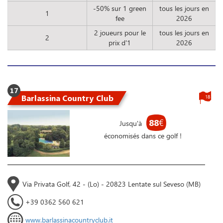
-50% sur 1 green
tous les jours en
1
fee
2026
2 joueurs pour le
tous les jours en
2
prix d'1
2026
17
Barlassina Country Club
18
88
€
Jusqu'à
économisés dans ce golf !
Via Privata Golf, 42 - (Lo) - 20823 Lentate sul Seveso (MB)
+39 0362 560 621
www.barlassinacountryclub.it