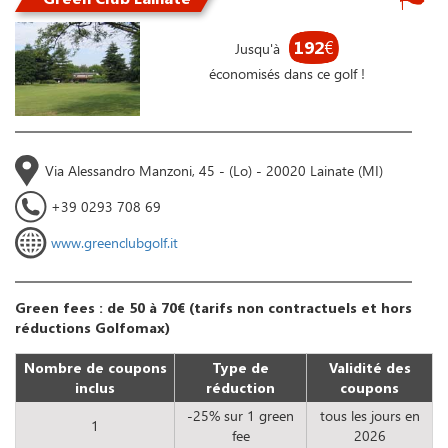
192
€
Jusqu'à
économisés dans ce golf !
Via Alessandro Manzoni, 45 - (Lo) - 20020 Lainate (MI)
+39 0293 708 69
www.greenclubgolf.it
Green fees : de 50 à 70€ (tarifs non contractuels et hors
réductions Golfomax)
Nombre de coupons
Type de
Validité des
inclus
réduction
coupons
-25% sur 1 green
tous les jours en
1
fee
2026