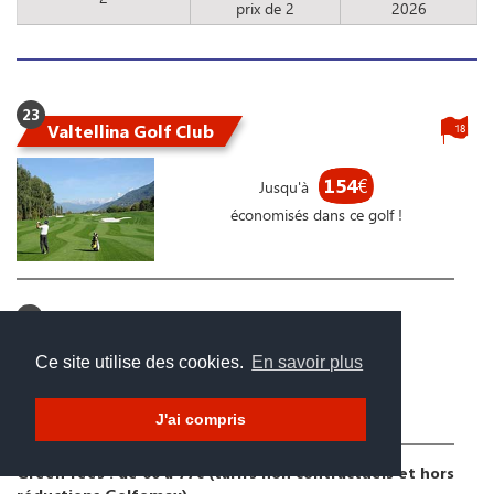
prix de 2
2026
23
Valtellina Golf Club
18
154
€
Jusqu'à
économisés dans ce golf !
Via Valeriana, 29 - (Lo) - 23010 Caiolo (SO)
+39 0342 354 009
Ce site utilise des cookies.
En savoir plus
www.valtellinagolf.com
J'ai compris
Green fees : de 60 à 77€ (tarifs non contractuels et hors