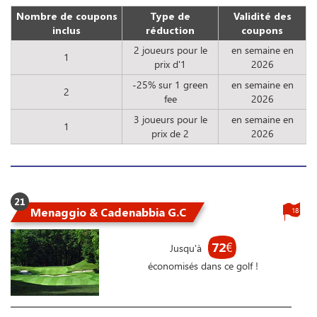
Nombre de coupons
Type de
Validité des
inclus
réduction
coupons
2 joueurs pour le
en semaine en
1
prix d'1
2026
-25% sur 1 green
en semaine en
2
fee
2026
3 joueurs pour le
en semaine en
1
prix de 2
2026
21
Menaggio & Cadenabbia G.C
18
72
€
Jusqu'à
économisés dans ce golf !