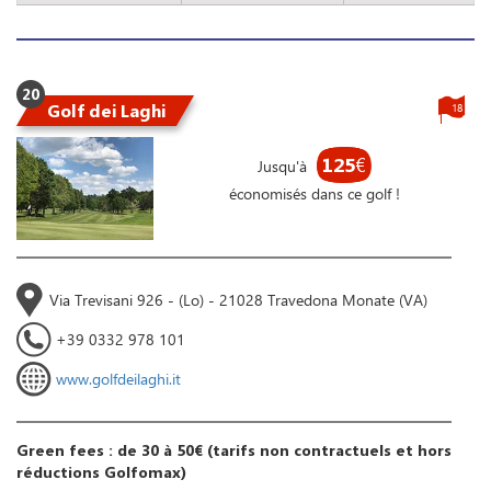
20
Golf dei Laghi
18
125
€
Jusqu'à
économisés dans ce golf !
Via Trevisani 926 - (Lo) - 21028 Travedona Monate (VA)
+39 0332 978 101
www.golfdeilaghi.it
Green fees : de 30 à 50€ (tarifs non contractuels et hors
réductions Golfomax)