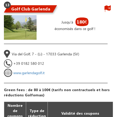
13
Golf Club Garlenda
18
180
€
Jusqu'à
économisés dans ce golf !
Via del Golf, 7 - (Li) - 17033 Garlenda (SV)
+39 0182 580 012
www.garlendagolf.it
Green fees : de 80 à 100€ (tarifs non contractuels et hors
réductions Golfomax)
Nombre
de
Type de
Validité des coupons
coupons
réduction