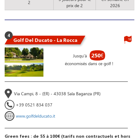
2
prix de 2
2026
4
Golf Del Ducato - La Rocca
18
250
€
Jusqu'à
économisés dans ce golf !
Via Campi, 8 - (ER) - 43038 Sala Baganza (PR)
+39 0521 834 037
www.golfdelducato.it
Green fees : de 55 à 100€ (tarifs non contractuels et hors