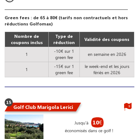
Green fees : de 65 à 80€ (tarifs non contractuels et hors
réductions Golfomax)
Nombre de
Type de
Validité des coupons
coupons inclus
réduction
-10€ sur 1
1
en semaine en 2026
green fee
-15€ sur 1
le week-end et les jours
1
green fee
fériés en 2026
15
Golf Club Marigola Lerici
9
10
€
Jusqu'à
économisés dans ce golf !